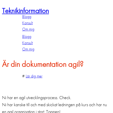
Teknikinformation
Blogg
Konsult
Om mig
Blogg
Konsult
Om mig
Är din dokumentation agil?
#
Lär dig mer
Ni har en agil utvecklingsprocess. Check.
Ni har kanske till och med skickat ledningen på kurs och har nu
en agil organisation i stort. Toppen!