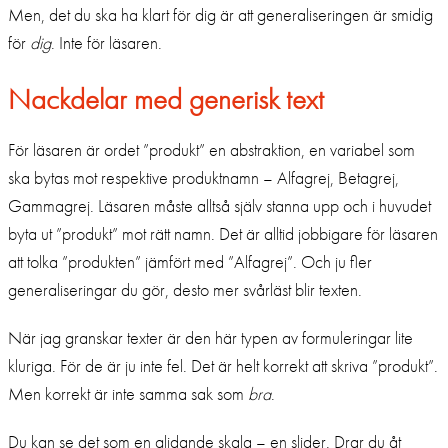
Men, det du ska ha klart för dig är att generaliseringen är smidig
för
dig
. Inte för läsaren.
Nackdelar med generisk text
För läsaren är ordet ”produkt” en abstraktion, en variabel som
ska bytas mot respektive produktnamn – Alfagrej, Betagrej,
Gammagrej. Läsaren måste alltså själv stanna upp och i huvudet
byta ut ”produkt” mot rätt namn. Det är alltid jobbigare för läsaren
att tolka ”produkten” jämfört med ”Alfagrej”. Och ju fler
generaliseringar du gör, desto mer svårläst blir texten.
När jag granskar texter är den här typen av formuleringar lite
kluriga. För de är ju inte fel. Det är helt korrekt att skriva ”produkt”.
Men korrekt är inte samma sak som
bra
.
Du kan se det som en glidande skala – en slider. Drar du åt