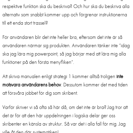
respektive funktion ska du beskriva? Och hur ska du beskriva alla
alternativ som snabbt kommer upp och förgrenar instruktionerna
till ett enda stort trassel?
För användaren blir det inte heller bra, eftersom det inte är så
användaren närmar sig produkten. Användaren tänker inte ”idag
ska jag lära mig powerpoint, så jag börjar med att lära mig alla
funktioner på den första menyfliken”.
Att skriva manualen enligt strategi 1 kommer alltså troligen
inte
motsvara användarens behov
. Dessutom kommer det med tiden
att försvåra jobbet för dig som skribent.
Varför skriver vi så ofta så här då, om det inte är bra? Jag tror att
det är för att den här uppdelningen i logiska delar ger oss
skribenter en känsla av struktur.
Så var det i alla fall för mig. Jag
ville åt den där systematiken!