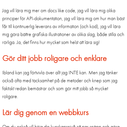
Jag vill lära mig mer om docs like code, jag vill lära mig olika
principer för API-dokumentation, jag vill lära mig om hur man bäst
får till kontinuerlig leverans av information (och kod), jag vill lära
mig göra bättre grafiska illustrationer av olika slag, både stilla och
rörliga. Ja, det finns hur mycket som helst att lära sig!
Gör ditt jobb roligare och enklare
Ibland kan jag förtvivla över allt jag INTE kan. Men jag tänker
också ofta med tacksamhet på de metoder och knep som jag
faktiskt redan bemästrar och som gör mitt jobb så mycket
roligare.
Lär dig genom en webbkurs
Om du också vill höja din kunskapsnivå ett par snäpp och göra