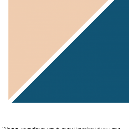
Samtycke till marknadsföring
Vi lagrar informationen som du anger i formuläret för att kunna