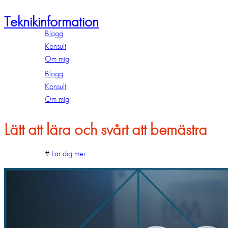
Teknikinformation
Blogg
Konsult
Om mig
Blogg
Konsult
Om mig
Lätt att lära och svårt att bemästra
#
Lär dig mer